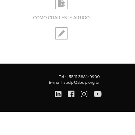
COMO CITAR ESTE ARTIGO
Tel.:
+55 11 3884-9900
E-mail:
sbdp@sbdp.org.br