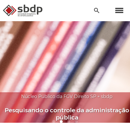
Núcleo Público da FGV Direito SP + sbdp
Pesquisando o controle da administração
pública