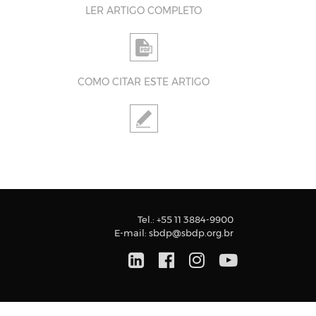
LER ARTIGO COMPLETO
COMO CITAR ESTE ARTIGO
Tel.:
+55 11 3884-9900
E-mail:
sbdp@sbdp.org.br