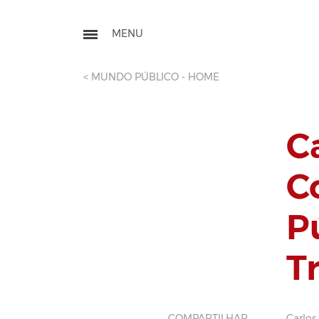
< MUNDO PÚBLICO - HOME
C
C
P
T