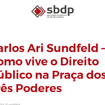
arlos Ari Sundfeld 
omo vive o Direito
úblico na Praça do
rês Poderes