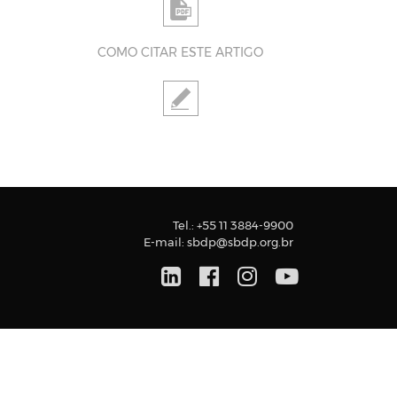
COMO CITAR ESTE ARTIGO
Tel.:
+55 11 3884-9900
E-mail:
sbdp@sbdp.org.br