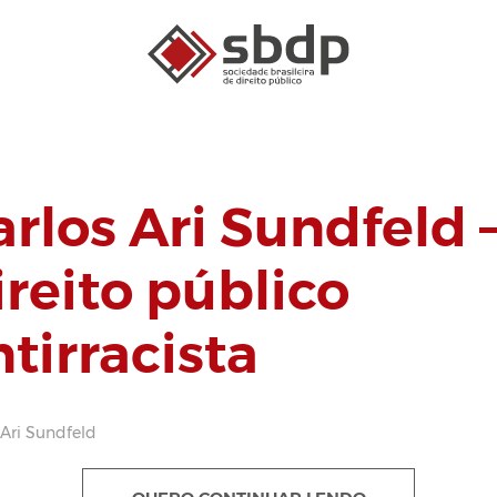
arlos Ari Sundfeld 
ireito público
ntirracista
 Ari Sundfeld