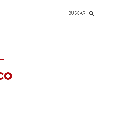
BUSCAR
–
co