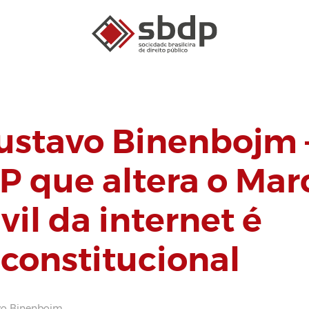
ustavo Binenbojm 
P que altera o Mar
vil da internet é
nconstitucional