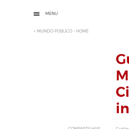
< MUNDO PÚBLICO - HOME
G
M
Ci
i