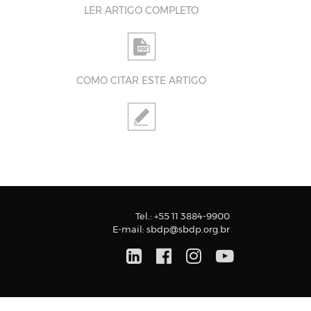
LER ARTIGO COMPLETO
COMO CITAR ESTE ARTIGO
Tel.:
+55 11 3884-9900
E-mail:
sbdp@sbdp.org.br