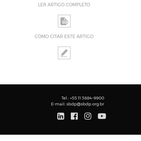
LER ARTIGO COMPLETO
COMO CITAR ESTE ARTIGO
Tel.:
+55 11 3884-9900
E-mail:
sbdp@sbdp.org.br