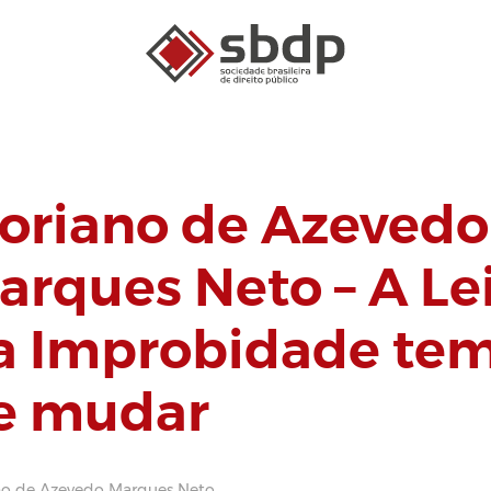
loriano de Azevedo
arques Neto – A Le
a Improbidade te
e mudar