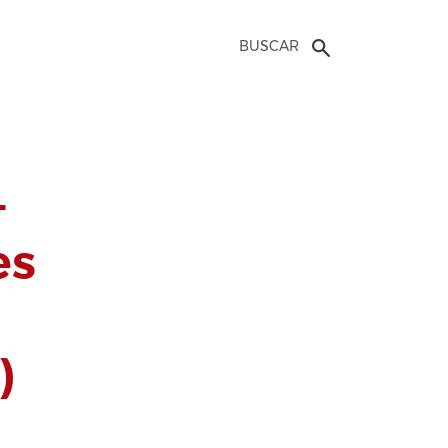
BUSCAR
–
es
)