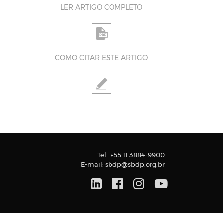
LER ARTIGO COMPLETO
COMO CITAR ESTE ARTIGO
Tel.:
+55 11 3884-9900
E-mail:
sbdp@sbdp.org.br