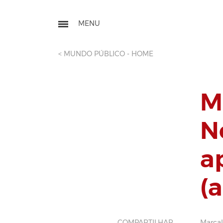
< MUNDO PÚBLICO - HOME
M
N
ap
(