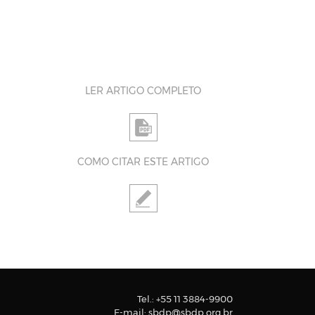
LER ARTIGO COMPLETO
COMO CITAR ESTE ARTIGO
Tel.:
+55 11 3884-9900
E-mail:
sbdp@sbdp.org.br