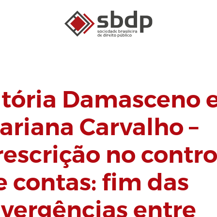
itória Damasceno 
ariana Carvalho –
rescrição no contro
e contas: fim das
ivergências entre