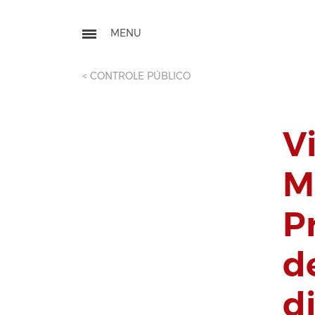
< CONTROLE PÚBLICO
V
M
P
d
d