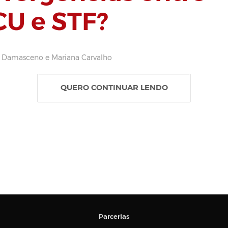
CU e STF?
a Damasceno e Mariana Carvalho
QUERO CONTINUAR LENDO
Parcerias