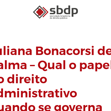
uliana Bonacorsi d
alma – Qual o pape
o direito
dministrativo
uando se governa