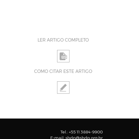
LER ARTIGO COMPLETO
COMO CITAR ESTE ARTIGO
Tel.:
+55 11 3884-9900
E-mail:
sbdp@sbdp.org.br