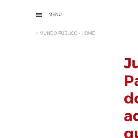
< MUNDO PÚBLICO - HOME
J
P
d
a
q