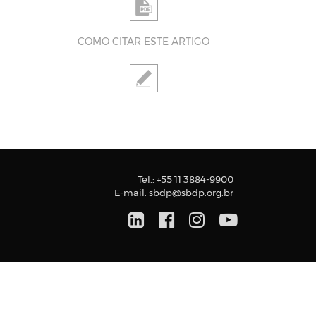
COMO CITAR ESTE ARTIGO
Tel.:
+55 11 3884-9900
E-mail:
sbdp@sbdp.org.br