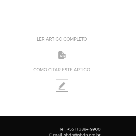
LER ARTIGO COMPLETO
COMO CITAR ESTE ARTIGO
Tel.:
+55 11 3884-9900
E-mail:
sbdp@sbdp.org.br