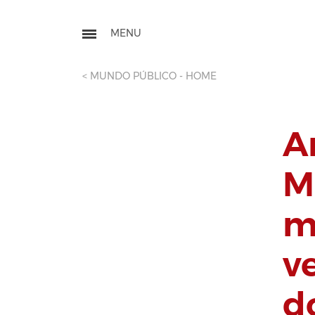
< MUNDO PÚBLICO - HOME
A
M
m
v
d