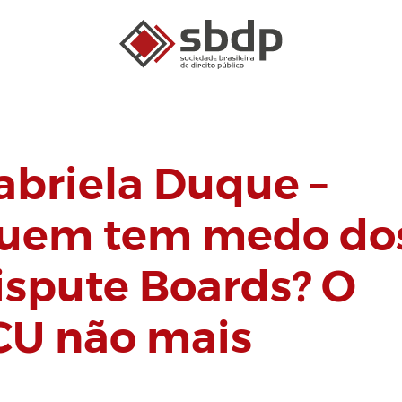
abriela Duque –
uem tem medo do
ispute Boards? O
CU não mais