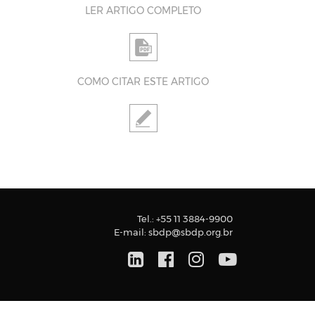
LER ARTIGO COMPLETO
COMO CITAR ESTE ARTIGO
Tel.:
+55 11 3884-9900
E-mail:
sbdp@sbdp.org.br