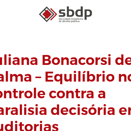
uliana Bonacorsi d
alma – Equilíbrio n
ontrole contra a
aralisia decisória 
uditorias