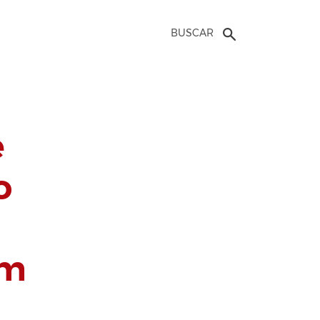
BUSCAR
e
o
em