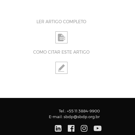
LER ARTIGO COMPLETO
COMO CITAR ESTE ARTIGO
Tel.:
+55 11 3884-9900
E-mail:
sbdp@sbdp.org.br