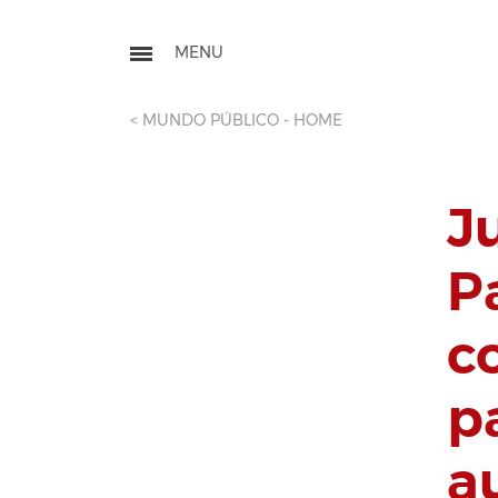
< MUNDO PÚBLICO - HOME
J
P
c
p
a