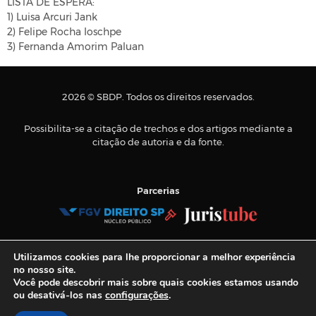
LISTA DE ESPERA:
1) Luisa Arcuri Jank
2) Felipe Rocha Ioschpe
3) Fernanda Amorim Paluan
2026 © SBDP. Todos os direitos reservados.
Possibilita-se a citação de trechos e dos artigos mediante a
citação de autoria e da fonte.
Parcerias
Tel.:
+55 11 3884-9900
Utilizamos cookies para lhe proporcionar a melhor experiência
E-mail:
sbdp@sbdp.org.br
no nosso site.
Você pode descobrir mais sobre quais cookies estamos usando
ou desativá-los nas
configurações
.