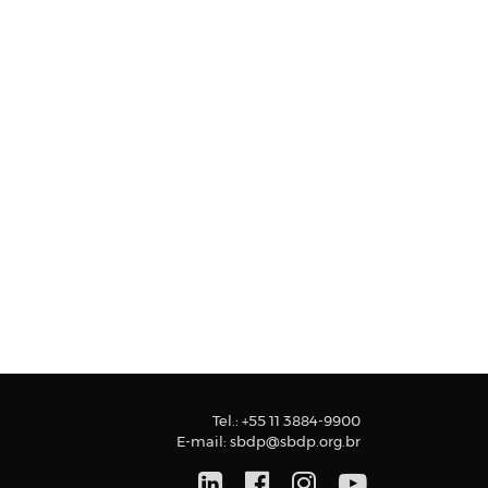
Tel.:
+55 11 3884-9900
E-mail:
sbdp@sbdp.org.br