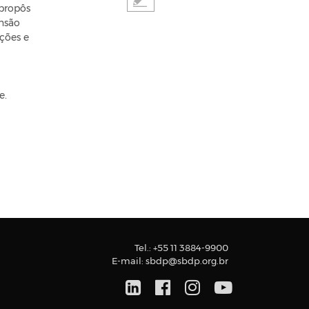
 propôs
ensão
ções e
e.
Tel.:
+55 11 3884-9900
E-mail:
sbdp@sbdp.org.br