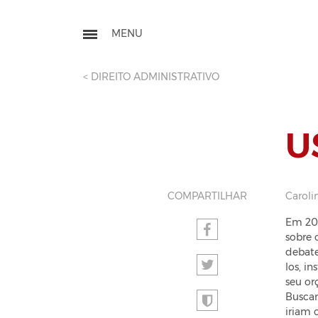
< DIREITO ADMINISTRATIVO
U
COMPARTILHAR
Caroli
Em 201
sobre 
debate
los, i
seu or
Buscan
iriam 