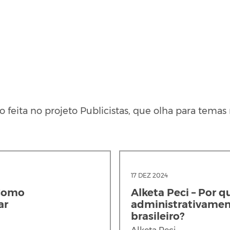
feita no projeto Publicistas, que olha para temas r
17 DEZ 2024
 Como
Alketa Peci – Por q
ar
administrativamen
brasileiro?