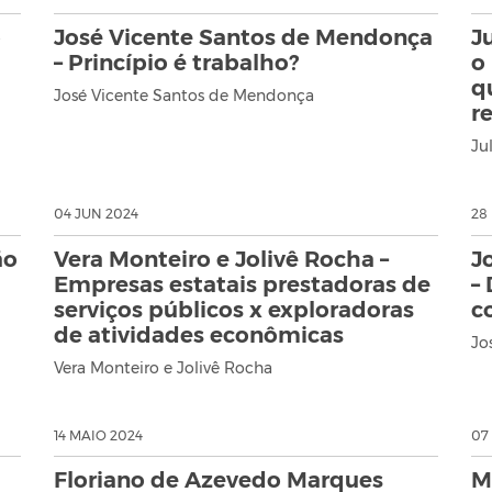
o
José Vicente Santos de Mendonça
J
– Princípio é trabalho?
o
q
José Vicente Santos de Mendonça
r
Ju
04 JUN 2024
28
ão
Vera Monteiro e Jolivê Rocha –
J
Empresas estatais prestadoras de
–
serviços públicos x exploradoras
c
de atividades econômicas
Jo
Vera Monteiro e Jolivê Rocha
14 MAIO 2024
07
Floriano de Azevedo Marques
M