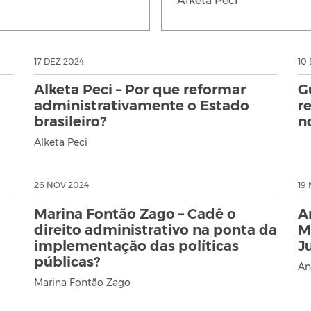
Alketa Peci
17 DEZ 2024
10
Alketa Peci – Por que reformar
G
administrativamente o Estado
r
brasileiro?
n
Alketa Peci
26 NOV 2024
19
Marina Fontão Zago – Cadê o
A
direito administrativo na ponta da
M
implementação das políticas
J
públicas?
An
Marina Fontão Zago